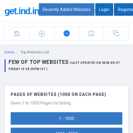
get.ind.in
Recently Added Websites
Login
Registe
|
|
Home
Top Websites List
FEW OF TOP WEBSITES
(LAST UPDATED ON 2026-08-07
FRIDAY 10:38:35PM IST )
PAGES OF WEBSITES (1000 ON EACH PAGE)
Given 1 to 1000 Pages for listing.
1 - 1000